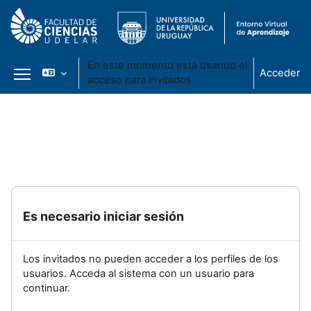
En este momento está usando el
Acceder
acceso para invitados
Panel lateral
Salta al contenido principal
Es necesario iniciar sesión
Los invitados no pueden acceder a los perfiles de los
usuarios. Acceda al sistema con un usuario para
continuar.