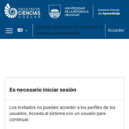
En este momento está usando el
Acceder
acceso para invitados
Panel lateral
Salta al contenido principal
Es necesario iniciar sesión
Los invitados no pueden acceder a los perfiles de los
usuarios. Acceda al sistema con un usuario para
continuar.