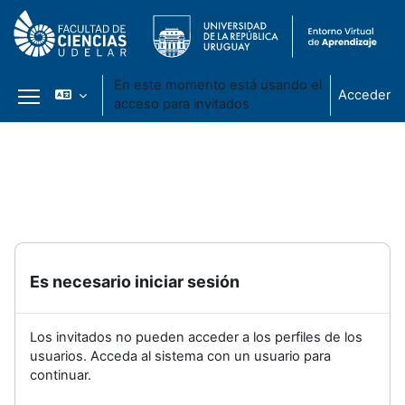
En este momento está usando el
Acceder
acceso para invitados
Panel lateral
Salta al contenido principal
Es necesario iniciar sesión
Los invitados no pueden acceder a los perfiles de los
usuarios. Acceda al sistema con un usuario para
continuar.