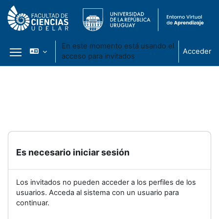
En este momento está usando el
Acceder
acceso para invitados
Panel lateral
Salta al contenido principal
Es necesario iniciar sesión
Los invitados no pueden acceder a los perfiles de los
usuarios. Acceda al sistema con un usuario para
continuar.