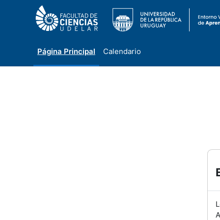
Página Principal
Calendario
Salta al contenido principal
L
A