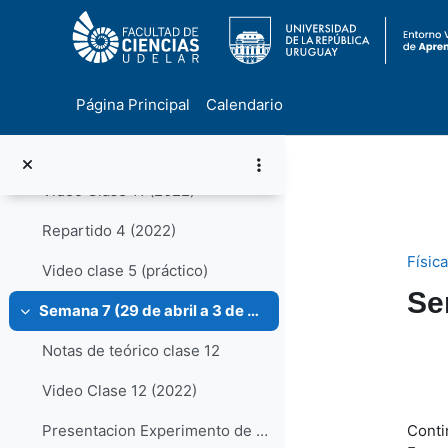
Semana 6 (22 a 26 de abril)
Colapsar
Notas de teórico Clase 10
Página Principal
Calendario
Video Clase 10 (2022)
Salta al contenido principal
Notas de teórico clase 11
Video Clase 11 (2022)
Repartido 4 (2022)
Físic
Video clase 5 (práctico)
Se
Semana 7 (29 de abril a 3 de mayo)
Colapsar
Notas de teórico clase 12
Pe
Video Clase 12 (2022)
Conti
Presentacion Experimento de Davisson-Germer (R Gazzo y U. Ramilo)