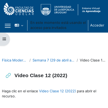
En este momento está usando el
Acceder
acceso para invitados
Panel lateral
Salta al contenido principal
Abrir índice del curso
Física Moderna 2024
Semana 7 (29 de abril a 3 de mayo)
Video Clase 12 (2022)
Video Clase 12 (2022)
Requisitos de finalización
Haga clic en el enlace
Video Clase 12 (2022)
para abrir el
recurso.