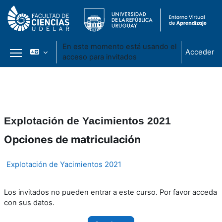
En este momento está usando el
Acceder
acceso para invitados
Panel lateral
Salta al contenido principal
Explotación de Yacimientos 2021
Opciones de matriculación
Explotación de Yacimientos 2021
Los invitados no pueden entrar a este curso. Por favor acceda
con sus datos.