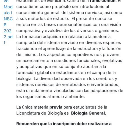
estudiantes de Medicina. Curso del
Tramo común.
El
vo
curso tiene como propósito ser introductorio al
Mod
conocimiento general del sistema nervioso, así como
ulo I
a sus métodos de estudio. El presente curso se
NBC
enfoca en las bases neuroanatómicas con una visión
B
comparativa y evolutiva de los diversos organismos.
202
La formación adquirida en relación a la anatomía
2.pd
comprada del sistema nervioso en diversas especies
f
trasciende el aprendizaje de la estructura y la función
del mismo. Los aspectos comparativos nos proveen
un acercamiento a cuestiones funcionales, evolutivas
y adaptativas que en su conjunto aportan a la
formación global de estudiantes en el campo de la
biología. La diversidad observada en los cerebros y
sistemas nerviosos de vertebrados e invertebrados,
esta directamente vinculadas con las adaptaciones de
los organismos al medio ambiente.
La única materia
previa
para estudiantes de la
Licenciatura de Biología es
Biología General.
Recuerden que la inscripción debe realizarse a