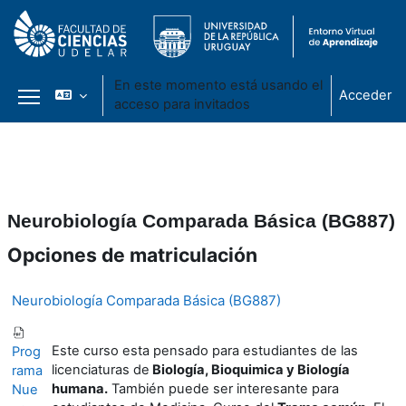
En este momento está usando el
Acceder
acceso para invitados
Panel lateral
Salta al contenido principal
Neurobiología Comparada Básica (BG887)
Opciones de matriculación
Neurobiología Comparada Básica (BG887)
Este curso esta pensado para estudiantes de las
Prog
licenciaturas de
Biología, Bioquimica y Biología
rama
humana.
También puede ser interesante para
Nue