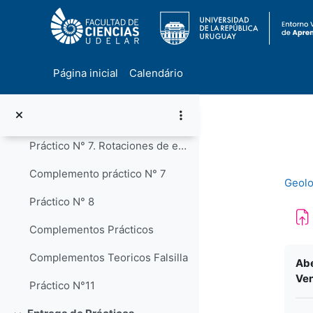
Complemento Rotaciones
Complemento rotaciones, con ejercicios
Práctico N°5 repaso
Página inicial
Calendário
Complemento práctico N°5
Ir para o conteúdo principal
Complemento práctico N° 6
Práctico N° 7. Rotaciones de eje inclinado
Complemento práctico N° 7
Geolo
Práctico N° 8
Complementos Prácticos
Con
Complementos Teoricos Falsilla
Abe
Ven
Práctico N°11