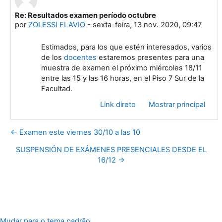
Re: Resultados examen período octubre
Em resposta à Aparicio Gonzalo
por
ZOLESSI FLAVIO
-
sexta-feira, 13 nov. 2020, 09:47
Estimados, para los que estén interesados, varios
de los
docentes
estaremos presentes para una
muestra de examen el próximo miércoles 18/11
entre las 15 y las 16 horas, en el Piso 7 Sur de la
Facultad.
Link direto
Mostrar principal
← Examen este viernes 30/10 a las 10
SUSPENSIÓN DE EXÁMENES PRESENCIALES DESDE EL
16/12 →
Mudar para o tema padrão