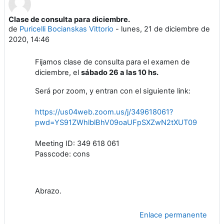
Clase de consulta para diciembre.
Número de respuestas: 0
de
Puricelli Bocianskas Vittorio
-
lunes, 21 de diciembre de
2020, 14:46
Fijamos clase de consulta para el examen de
diciembre, el
sábado 26 a las 10 hs.
Será por zoom, y entran con el siguiente link:
https://us04web.zoom.us/j/349618061?
pwd=YS91ZWhlblBhV09oaUFpSXZwN2tXUT09
Meeting ID: 349 618 061
Passcode: cons
Abrazo.
Enlace permanente