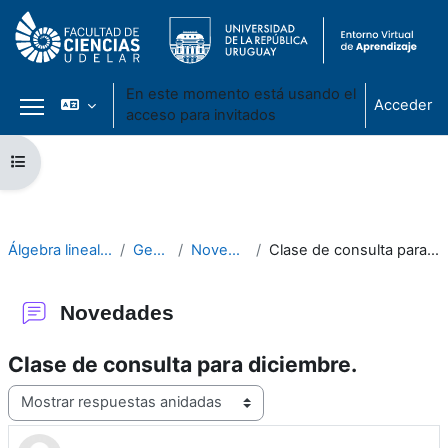
En este momento está usando el
Acceder
acceso para invitados
Panel lateral
Salta al contenido principal
Abrir índice del curso
Álgebra lineal I 2020
General
Novedades
Clase de consulta para diciembre.
Novedades
Clase de consulta para diciembre.
Mostrar modo