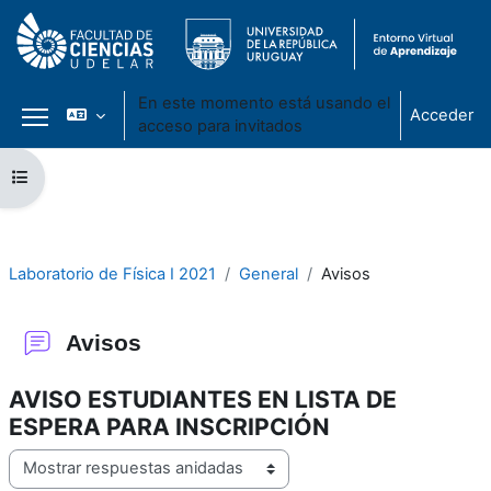
En este momento está usando el
Acceder
acceso para invitados
Panel lateral
Salta al contenido principal
Abrir índice del curso
Laboratorio de Física I 2021
General
Avisos
Avisos
AVISO ESTUDIANTES EN LISTA DE
ESPERA PARA INSCRIPCIÓN
Mostrar modo