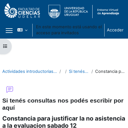
En este momento está usando el
Acceder
acceso para invitados
Panel lateral
Salta al contenido principal
Abrir índice del curso
Actividades introductorias - Cursillo de Introducción a las dinámicas universitarias - Facultad de Ciencias 2022
Inicio
Si tenés consultas nos podés escribir por aquí
Constancia para justificar la no asistencia a la evaluacion sabado 12
Si tenés consultas nos podés escribir por
aquí
Constancia para justificar la no asistencia
a la evaluacion sabado 12