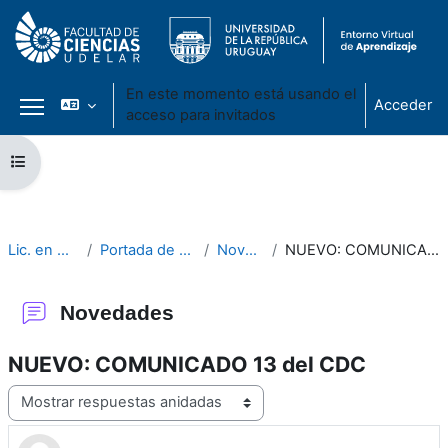
En este momento está usando el
Acceder
acceso para invitados
Panel lateral
Salta al contenido principal
Abrir índice del curso
Lic. en Geología
Portada de bienvenida
Novedades
NUEVO: COMUNICADO 13 del CDC
Novedades
NUEVO: COMUNICADO 13 del CDC
Mostrar modo