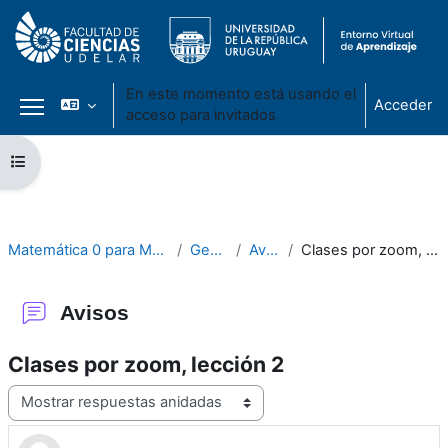
En este momento está usando el
Acceder
acceso para invitados
Panel lateral
Salta al contenido principal
Abrir índice del curso
Matemática 0 para Matemática
General
Avisos
Clases por zoom, lección 2
Avisos
Clases por zoom, lección 2
Mostrar modo