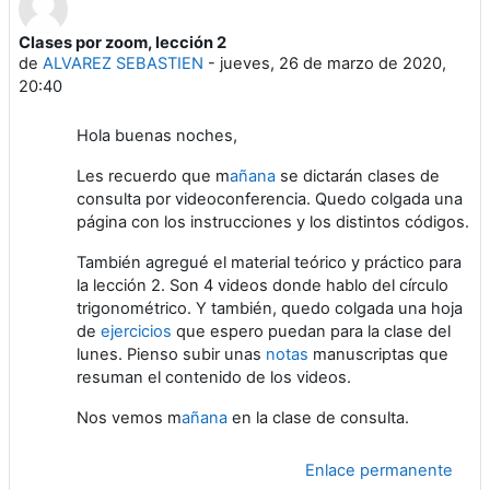
Clases por zoom, lección 2
Número de respuestas: 0
de
ALVAREZ SEBASTIEN
-
jueves, 26 de marzo de 2020,
20:40
Hola buenas noches,
Les recuerdo que m
añana
se dictarán clases de
consulta por videoconferencia. Quedo colgada una
página con los instrucciones y los distintos códigos.
También agregué el material teórico y práctico para
la lección 2. Son 4 videos donde hablo del círculo
trigonométrico. Y también, quedo colgada una hoja
de
ejercicios
que espero puedan para la clase del
lunes. Pienso subir unas
notas
manuscriptas que
resuman el contenido de los videos.
Nos vemos m
añana
en la clase de consulta.
Enlace permanente