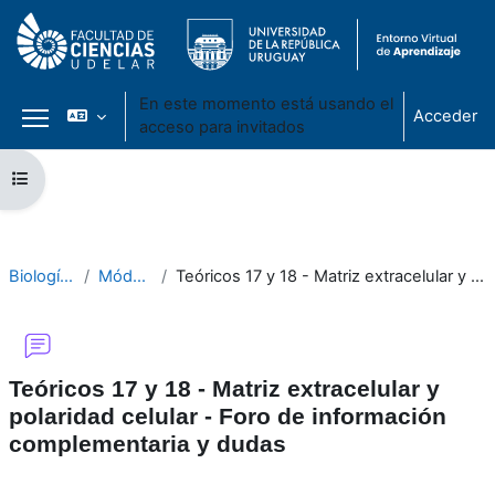
En este momento está usando el
Acceder
acceso para invitados
Panel lateral
Salta al contenido principal
Abrir índice del curso
Biología Celular 2020
Módulo II - Teóricos
Teóricos 17 y 18 - Matriz extracelular y polaridad celular - Foro de información complementaria y dudas
Teóricos 17 y 18 - Matriz extracelular y
polaridad celular - Foro de información
complementaria y dudas
Requisitos de finalización