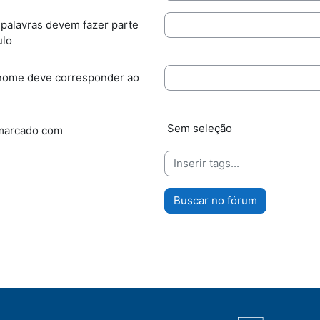
 palavras devem fazer parte
ulo
nome deve corresponder ao
Itens selecionados:
Sem seleção
marcado com
Buscar no fórum