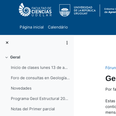
Página inicial
Calendário
Ir para o conteúdo principal
Geral
Contrair
Inicio de clases lunes 13 de abril
Fórun
Ge
Foro de consultas en Geología Estructural
Novedades
Por f
Programa Geol Estructural 2020-no presencial
Estas
conti
Notas del Primer parcial
mens