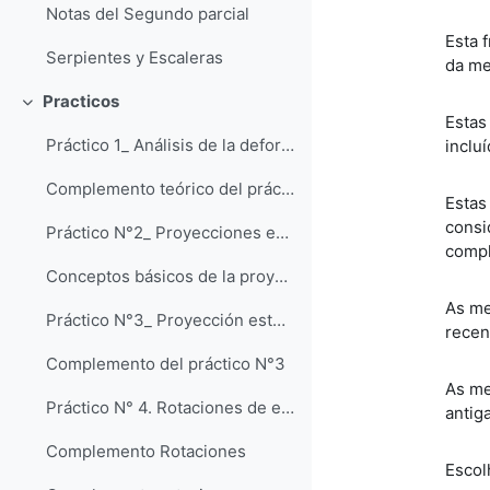
Notas del Segundo parcial
Esta 
Serpientes y Escaleras
da m
Practicos
Contrair
Estas
Práctico 1_ Análisis de la deformación interna
inclu
Complemento teórico del práctico 1
Estas
consi
Práctico N°2_ Proyecciones estereográficas. Elementos básicos
compl
Conceptos básicos de la proyección estereográfica
As me
Práctico N°3_ Proyección estereográfica_ ángulos
recen
Complemento del práctico N°3
As me
Práctico N° 4. Rotaciones de eje vertical y horizontal
antig
Complemento Rotaciones
Escol