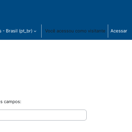
- Brasil ‎(pt_br)‎
Você acessou como visitante
Acessar
es campos: