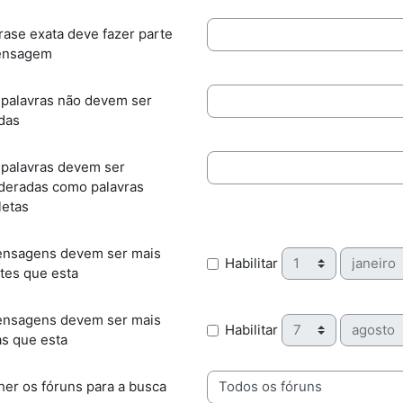
frase exata deve fazer parte
ensagem
 palavras não devem ser
ídas
 palavras devem ser
deradas como palavras
etas
nsagens devem ser mais
Dia
Mês
Habilitar
tes que esta
nsagens devem ser mais
Dia
Mês
Habilitar
as que esta
her os fóruns para a busca