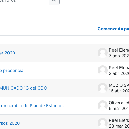
Buscar en los foros
Comenzado po
7 de 7 discusiones
Peel Elen
ar 2020
7 ago 20
Peel Elen
o presencial
2 abr 202
MUNICADO 13 del CDC
16 abr 20
 en cambio de Plan de Estudios
6 mar 20
Peel Elen
ursos 2020
23 mar 2