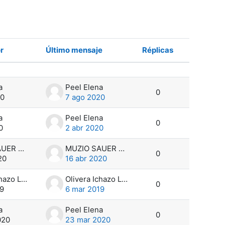
r
Último mensaje
Réplicas
Acciones
a
Peel Elena
0
20
7 ago 2020
a
Peel Elena
0
0
2 abr 2020
MUZIO SAUER Rossana
MUZIO SAUER Rossana
0
20
16 abr 2020
Olivera Ichazo Lucia
Olivera Ichazo Lucia
0
19
6 mar 2019
a
Peel Elena
0
020
23 mar 2020