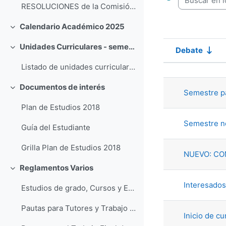
RESOLUCIONES de la Comisión de Carrera (click aquí)
Calendario Académico 2025
Colapsar
Unidades Curriculares - semestre impar 2026
Debate
Colapsar
Estado
Listado de unidades curriculares disponibles para la Licenciatura en Geología en el semestre impar 2026.
Mostrando 
Documentos de interés
Colapsar
Semestre p
Plan de Estudios 2018
Semestre n
Guía del Estudiante
Grilla Plan de Estudios 2018
NUEVO: CO
Reglamentos Varios
Colapsar
Interesados
Estudios de grado, Cursos y Exámenes
Pautas para Tutores y Trabajo Final de la Licenciatura en Geología
Inicio de c