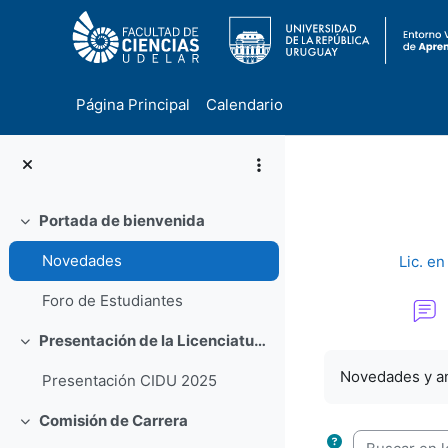
Página Principal
Calendario
Salta al contenido principal
Portada de bienvenida
Colapsar
Novedades
Lic. en
Foro de Estudiantes
Presentación de la Licenciatura en Geología
Colapsar
Requisitos de f
Novedades y a
Presentación CIDU 2025
Comisión de Carrera
Colapsar
Buscar en los