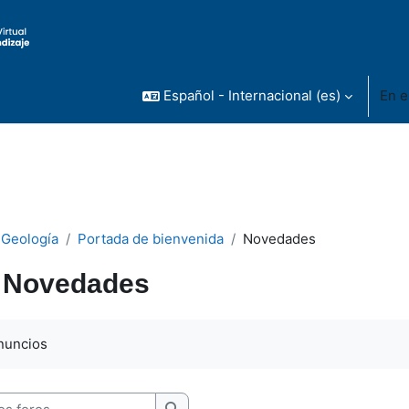
Español - Internacional ‎(es)‎
En e
 Geología
Portada de bienvenida
Novedades
Novedades
inalización
nuncios
 foros