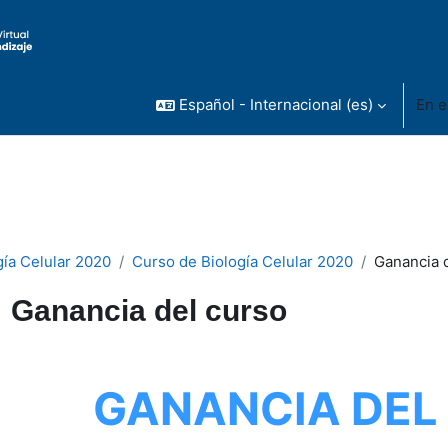
Español - Internacional ‎(es)‎
En e
gía Celular 2020
Curso de Biología Celular 2020
Ganancia 
Ganancia del curso
uisitos de finalización
GANANCIA DEL