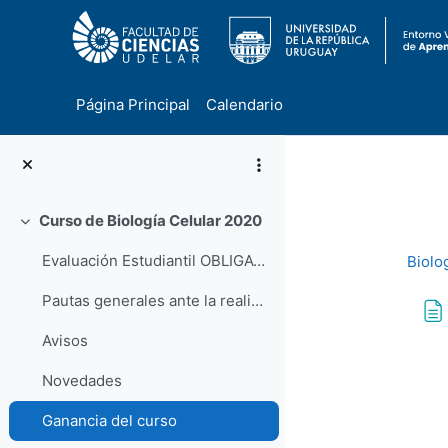
Página Principal
Calendario
Salta al contenido principal
Curso de Biología Celular 2020
Colapsar
Evaluación Estudiantil OBLIGATORIO
Biolo
Pautas generales ante la realización de actividades prácticas presenciales durante junio y julio de 2020 en Facultad de Ciencias
Avisos
Req
Novedades
Ganancia del curso