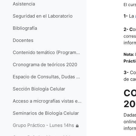
Asistencia
El cur
1-
La
Seguridad en el Laboratorio
Bibliografía
2- C
o
corres
Docentes
infor
Contenido temático (Programa) de Biología Celular 2020
Nota:
Práct
Cronograma de teóricos 2020
3-
Com
Espacio de Consultas, Dudas y Preguntas
de ca
Sección Biología Celular
CO
Acceso a micrografías vistas en los prácticos
20
Seminarios de Biología Celular
Dadas
onlin
Grupo Práctico - Lunes 14hs
infor