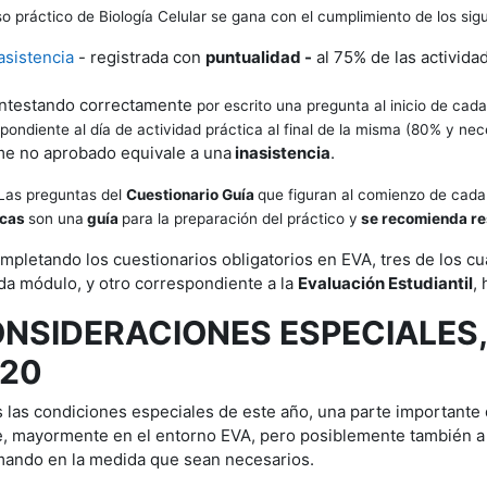
so práctico de Biología Celular se gana con el cumplimiento de los sigu
asistencia
- registrada con
puntualidad -
al 75% de las activida
ntestando correctamente
por escrito
una pregunta al inicio de cada
pondiente al día de actividad práctica al final de la misma (80% y nece
me no aprobado equivale a una
inasistencia
.
Las preguntas del
Cuestionario Guía
que figuran al comienzo de cada
icas
son una
guía
para la preparación del práctico y
se recomienda re
pletando los cuestionarios obligatorios en EVA, tres de los c
da módulo, y otro correspondiente a la
Evaluación Estudiantil
, 
NSIDERACIONES ESPECIALES,
20
 las condiciones especiales de este año, una parte importante d
e, mayormente en el entorno EVA, pero posiblemente también a 
mando en la medida que sean necesarios.