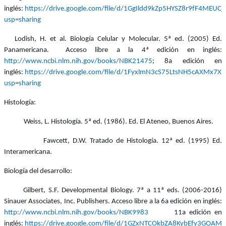
inglés:
https://drive.google.com/file/d/1GgIldd9kZp5HYSZ8r9fF4MEUC
usp=sharing
Lodish, H. et al. Biología Celular y Molecular. 5ª ed. (2005) Ed.
Panamericana.
Acceso libre a la 4ª edición en
inglés:
http://www.ncbi.nlm.nih.gov/books/NBK21475
; 8a edición en
inglés:
https://drive.google.com/file/d/1FyxlmN3cS75LtsNH5cAXMx7XP
usp=sharing
Histología:
Weiss, L. Histología. 5ª ed. (1986). Ed. El Ateneo, Buenos Aires.
Fawcett, D.W. Tratado de Histología. 12ª ed. (1995) Ed.
Interamericana.
Biología del desarrollo:
Gilbert, S.F. Developmental Biology. 7ª a 1
1
ª eds. (2006-201
6
)
Sinauer Associates, Inc.
Publishers.
Acceso libre a la 6a edición en inglés:
http://www.ncbi.nlm.nih.gov/books/NBK9983
11a edición en
inglés:
https://drive.google.com/file/d/1GZxNTCOkbZA8KybEfy3GOAMG