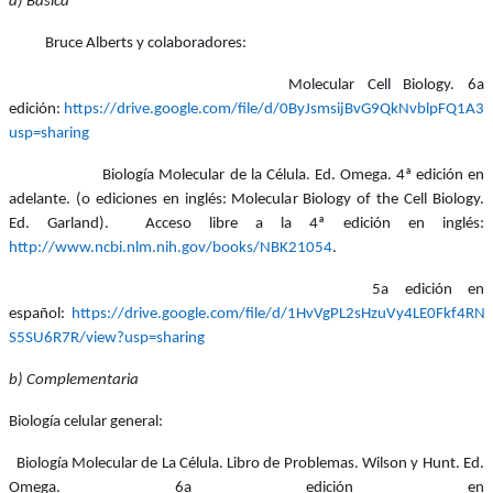
a) Básica
Bruce Alberts y colaboradores:
Molecular Cell Biology. 6a
edición:
https://drive.google.com/file/d/0ByJsmsijBvG9QkNvblpFQ1A
usp=sharing
Biología Molecular de la Célula. Ed. Omega. 4ª edición en
adelante. (o ediciones en inglés: Molecular
Biology of the
Cell Biology.
Ed. Garland).
Acceso libre a la 4ª edición en inglés:
http://www.ncbi.nlm.nih.gov/books/NBK21054
.
5a edición en
español:
https://drive.google.com/file/d/1HvVgPL2sHzuVy4LE0Fkf4RN-
S5SU6R7R/view?usp=sharing
b) Complementaria
Biología celular general:
Biología Molecular de La Célula. Libro de Problemas. Wilson y Hunt. Ed.
Omega. 6a edición en