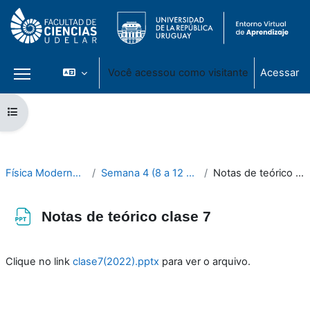
Você acessou como visitante
Acessar
Painel lateral
Ir para o conteúdo principal
Abrir índice do curso
Física Moderna 2024
Semana 4 (8 a 12 de abril)
Notas de teórico clase 7
Notas de teórico clase 7
Condições de conclusão
Clique no link
clase7(2022).pptx
para ver o arquivo.