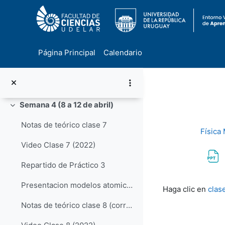
Notas de teórico clase 6
Video Clase 6 (2022)
Presentación de Efecto Compton
Página Principal
Calendario
Presentación de creación de pares
Salta al contenido principal
Video práctico (Clase 3)
Semana 4 (8 a 12 de abril)
Colapsar
Notas de teórico clase 7
Física
Video Clase 7 (2022)
Repartido de Práctico 3
Requisitos de f
Presentacion modelos atomicos antiguos
Haga clic en
clas
Notas de teórico clase 8 (corregida)