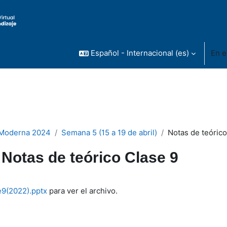
Español - Internacional ‎(es)‎
En e
 Moderna 2024
Semana 5 (15 a 19 de abril)
Notas de teórico
Notas de teórico Clase 9
inalización
e9(2022).pptx
para ver el archivo.