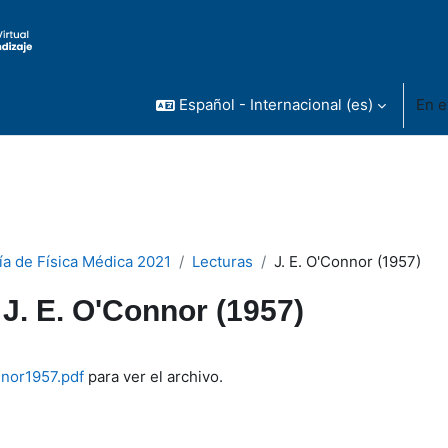
Español - Internacional ‎(es)‎
En e
ía de Física Médica 2021
Lecturas
J. E. O'Connor (1957)
J. E. O'Connor (1957)
inalización
nor1957.pdf
para ver el archivo.