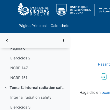
ICRP 103
ICRP statement on tissue reaction
Página Principal
Calendario
RP Tema 2: External radiation safety
Colapsar
Salta al contenido principal
External radiation safety
Página CT
Ejercicios 2
Pasant
NCRP 147
NCRP 151
Tema 3: Internal radiation safety
Requisitos de f
Colapsar
Haga clic en
ocon
Internal radiation safety
Ejercicios 3