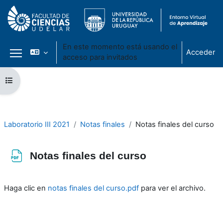
En este momento está usando el
Acceder
acceso para invitados
Panel lateral
Salta al contenido principal
Abrir índice del curso
Laboratorio III 2021
Notas finales
Notas finales del curso
Notas finales del curso
Requisitos de finalización
Haga clic en
notas finales del curso.pdf
para ver el archivo.