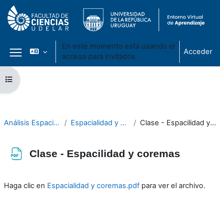
En este momento está usando el
Acceder
acceso para invitados
Panel lateral
Salta al contenido principal
Abrir índice del curso
Análisis Espacial 2021
Espacialidad y coremas
Clase - Espacilidad y coremas
Clase - Espacilidad y coremas
Requisitos de finalización
Haga clic en
Espacialidad y coremas.pdf
para ver el archivo.