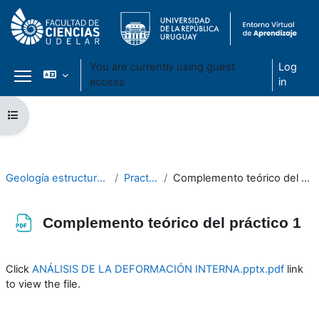
You are currently using guest
Log
access
in
Side panel
Skip to main content
Open course index
Geología estructural 2020
Practicos
Complemento teórico del práctico 1
Complemento teórico del práctico 1
Completion requirements
Click
ANÁLISIS DE LA DEFORMACIÓN INTERNA.pptx.pdf
link
to view the file.