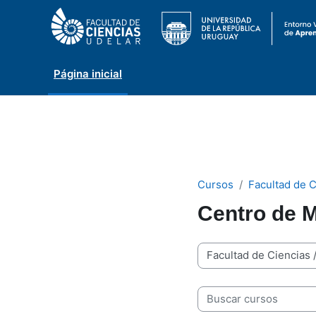
Página inicial
Ir para o conteúdo principal
Cursos
Facultad de C
Centro de 
Categorias de Cursos
Buscar cursos