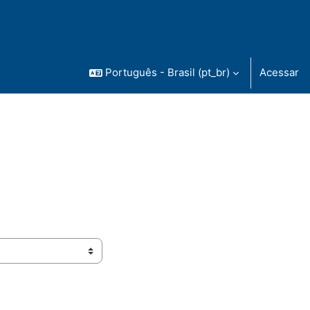
Português - Brasil ‎(pt_br)‎
Acessar