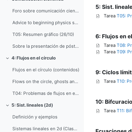
Colapsar
5: Sist. lineal
Foro sobre comunicación científica
Tarea
T05: Pr
Advice to beginning physics speakers (Physics Today)
T05: Resumen gráfico (26/10)
6: Flujos en e
Tarea
T08: Pr
Sobre la presentación de pósteres: Ejemplos y recomendaciones
Tarea
T09: Pr
4: Flujos en el círculo
Colapsar
Flujos en el círculo (contenidos)
9: Ciclos lími
Tarea
T10: Pr
Flows on the circle, ghosts and bottlenecks
T04: Problemas de flujos en el círculo
10: Bifcuraci
5: Sist. lineales (2d)
Colapsar
Tarea
T11: Bi
Definición y ejemplos
Sistemas lineales en 2d (Clase de S. Strogatz)
Ecuaciones d