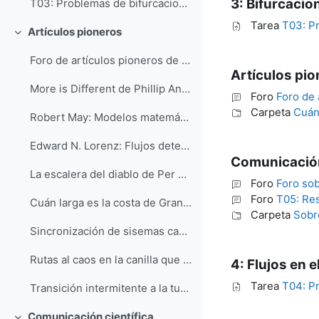
3: Bifurcacio
T03: Problemas de bifurcaciones
Tarea
T03: P
Artículos pioneros
Colapsar
Foro de artículos pioneros de Física nolineal
Artículos pi
More is Different de Phillip Anderson (1)
Foro
Foro de 
Carpeta
Cuán 
Robert May: Modelos matemáticos simples con dinámica compleja (2)
Edward N. Lorenz: Flujos deterministas aperiódicos (3)
Comunicación
La escalera del diablo de Per Bak (4)
Foro
Foro sob
Foro
T05: Res
Cuán larga es la costa de Gran Bretaña? (5)
Carpeta
Sobr
Sincronización de sisemas caóticos de Pecora y Carroll (7)
Rutas al caos en la canilla que gotea (8)
4: Flujos en e
Tarea
T04: Pr
Transición intermitente a la turbulencia de Pomeau y Manneville (9)
Comunicación científica