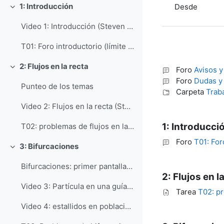
1: Introducción
Desde
Colapsar
Video 1: Introducción (Steven Strogatz)
T01: Foro introductorio (límite 25 de agosto)
2: Flujos en la recta
Foro
Avisos 
Colapsar
Foro
Dudas y 
Punteo de los temas
Carpeta
Traba
Video 2: Flujos en la recta (Steven Strogatz)
1: Introducci
T02: problemas de flujos en la recta
Foro
T01: For
3: Bifurcaciones
Colapsar
Bifurcaciones: primer pantallazo
2: Flujos en l
Video 3: Partícula en una guía vertical giratoria (Steven Strogatz)
Tarea
T02: pr
Video 4: estallidos en poblaciones de insectos (Steven Strogatz)