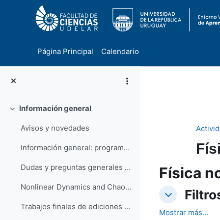
Página Principal
Calendario
Salta al contenido principal
Información general
Colapsar
Avisos y novedades
Activi
Fís
Información general: programa, requisitos, evaluación, bibliografía
Dudas y preguntas generales (foro abierto a la participación)
Física n
Nonlinear Dynamics and Chaos (S.H. Strogatz) (pdf)
Filtros
Filtro
Filtros
Trabajos finales de ediciones previas
Mostrar más...