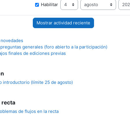
Día
Mes
Desde
Habilitar
y novedades
preguntas generales (foro abierto a la participación)
jos finales de ediciones previas
ón
o introductorio (límite 25 de agosto)
a recta
oblemas de flujos en la recta