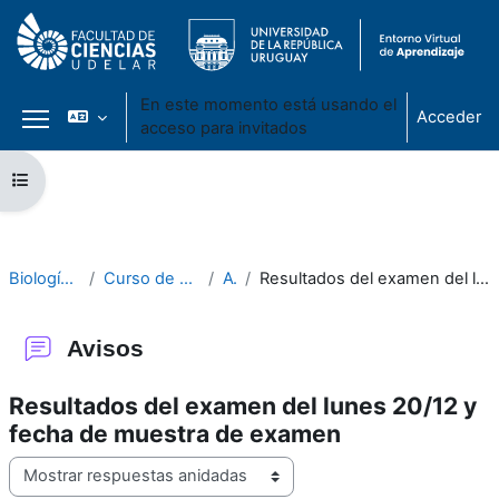
En este momento está usando el
Acceder
acceso para invitados
Panel lateral
Salta al contenido principal
Abrir índice del curso
Biología Celular 2020
Curso de Biología Celular 2020
Avisos
Resultados del examen del lunes 20/12 y fecha de muestra de examen
Avisos
Resultados del examen del lunes 20/12 y
fecha de muestra de examen
Mostrar modo