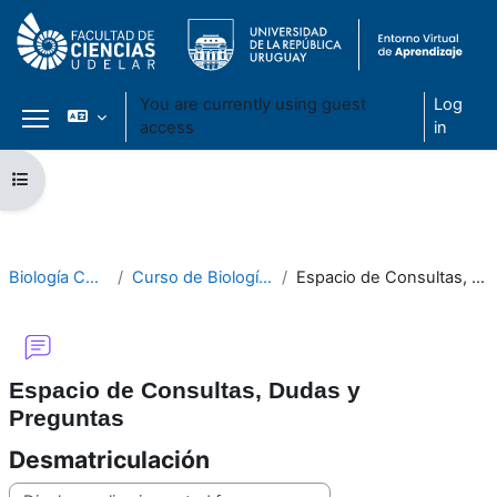
You are currently using guest
Log
access
in
Side panel
Skip to main content
Open course index
Biología Celular 2020
Curso de Biología Celular 2020
Espacio de Consultas, Dudas y Preguntas
Espacio de Consultas, Dudas y
Preguntas
Desmatriculación
Display mode