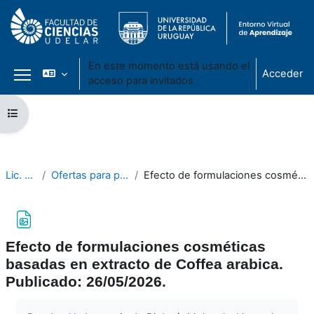
En este momento está usando el
Acceder
acceso para invitados
Panel lateral
Salta al contenido principal
Abrir índice del curso
Lic. en Bioquímica
Ofertas para pasantías y trabajos finales de grado
Efecto de formulaciones cosméticas basadas en extracto de Coffea arabica. Publicado: 26/05/2026.
Efecto de formulaciones cosméticas
basadas en extracto de Coffea arabica.
Publicado: 26/05/2026.
Requisitos de finalización