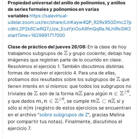
Propiedad universal del anillo de polinomios, y anillos
de series formales y polinomios en varias
variables
https://salavirtual-
udelar.zoom.us/rec/share/LmKayw4QP_R2Rx95GDmc27pTzD
cdlnL2P2k6CwRQ7JJze_EcaYjnOoA9fmQqRa.NLhtRxSW2ql
startTime=1629991717000
Clase de práctico del
jueves 26/08:
En la clase de hoy
Z
trabajamos subgrupos de
y grupo cociente; debajo hay
Z
imágenes que registran parte de lo ocurrido en clase.
Resolvimos el ejercicio 1. También discutimos distintas
formas de resolver el ejercicio 4. Para una de ellas,
Z
probamos dos resultados sobre los subgrupos de
que
Z
ue todos los subgrupos no
tienen interés en sí mismos: q
≥
0
Z
Z
Z
∈
triviales de
son de la forma
para algún
,
Z
n
n
Z
n
n
∈
Z
≥
0
≥
0
Z
Z
Z
,
∈
⊂
y que dados
, se cumple
si y
m
m
,
n
n
∈
Z
≥
0
m
m
Z
⊂
n
Z
n
|
sólo si
(registro de estos ejercicios se encuentran
n
n
|
m
m
en el archivo "
sobre subgrupos de Z
", gracias Melina
por compartir tus notas). Finalmente, discutimos el
ejercicio 7.