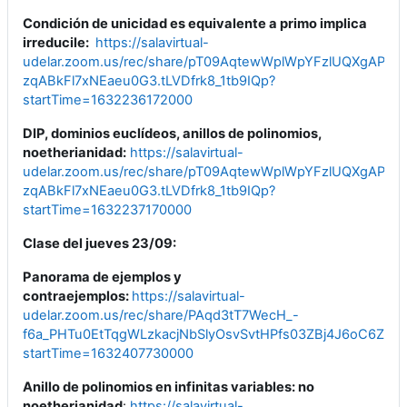
Condición de unicidad es equivalente a primo implica
irreducile:
https://salavirtual-
udelar.zoom.us/rec/share/pT09AqtewWplWpYFzlUQXgAPn4
zqABkFl7xNEaeu0G3.tLVDfrk8_1tb9IQp?
startTime=1632236172000
DIP, dominios euclídeos, anillos de polinomios,
noetherianidad:
https://salavirtual-
udelar.zoom.us/rec/share/pT09AqtewWplWpYFzlUQXgAPn4
zqABkFl7xNEaeu0G3.tLVDfrk8_1tb9IQp?
startTime=1632237170000
Clase del jueves 23/09:
Panorama de ejemplos y
contraejemplos:
https://salavirtual-
udelar.zoom.us/rec/share/PAqd3tT7WecH_-
f6a_PHTu0EtTqgWLzkacjNbSlyOsvSvtHPfs03ZBj4J6oC6ZXr.
startTime=1632407730000
Anillo de polinomios en infinitas variables: no
noetherianidad
:
https://salavirtual-