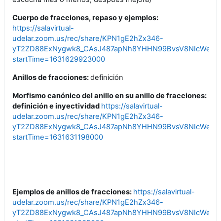
Cuerpo de fracciones, repaso y ejemplos:
https://salavirtual-
udelar.zoom.us/rec/share/KPN1gE2hZx346-
yT2ZD88ExNygwk8_CAsJ487apNh8YHHN99BvsV8NIcWeN3S
startTime=1631629923000
Anillos de fracciones:
definición
Morfismo canónico del anillo en su anillo de fracciones:
definición e inyectividad
https://salavirtual-
udelar.zoom.us/rec/share/KPN1gE2hZx346-
yT2ZD88ExNygwk8_CAsJ487apNh8YHHN99BvsV8NIcWeN3S
startTime=1631631198000
Ejemplos de anillos de fracciones:
https://salavirtual-
udelar.zoom.us/rec/share/KPN1gE2hZx346-
yT2ZD88ExNygwk8_CAsJ487apNh8YHHN99BvsV8NIcWeN3S