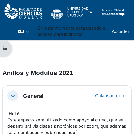
En este momento está usando el
Acceder
acceso para invitados
Panel lateral
Salta al contenido principal
Abrir índice del curso
Anillos y Módulos 2021
Perfilado de sección
General
Colapsar todo
Colapsar
¡Hola!
Este espacio será utilizado como apoyo al curso, que se
desarrollará via clases sincrónicas por zoom, que además
serán grabadas y publicadas aquí.