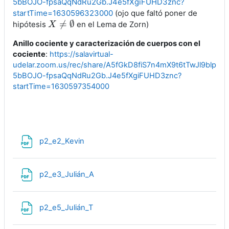
5bBOJO-fpsaQqNdRu2Gb.J4e5fXgiFUHD3znc?
startTime=1630596323000
(ojo que faltó poner de
≠
∅
hipótesis
en el Lema de Zorn)
X
X
≠
∅
Anillo cociente y caracterización de cuerpos con el
cociente
:
https://salavirtual-
udelar.zoom.us/rec/share/A5fGkD8fiS7n4mX9t6tTwJl9blp96
5bBOJO-fpsaQqNdRu2Gb.J4e5fXgiFUHD3znc?
startTime=1630597354000
Archivo
p2_e2_Kevin
Archivo
p2_e3_Julián_A
Archivo
p2_e5_Julián_T