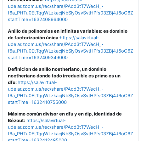
udelar.zoom.us/rec/share/PAqd3tT7WecH_-
f6a_PHTu0EtTqgWLzkacjNbSlyOsvSvtHPfs03ZBj4J6oC6ZXr.
startTime=1632408964000
Anillo de polinomios en infinitas variables: es dominio
de factorización única
:
https://salavirtual-
udelar.zoom.us/rec/share/PAqd3tT7WecH_-
f6a_PHTu0EtTqgWLzkacjNbSlyOsvSvtHPfs03ZBj4J6oC6ZXr.
startTime=1632409349000
Definicion de anillo noetheriano, un dominio
noetheriano donde todo irreducible es primo es un
dfu:
https://salavirtual-
udelar.zoom.us/rec/share/PAqd3tT7WecH_-
f6a_PHTu0EtTqgWLzkacjNbSlyOsvSvtHPfs03ZBj4J6oC6ZXr.
startTime=1632410755000
Máximo común divisor en dfu y en dip, identidad de
Bézout:
https://salavirtual-
udelar.zoom.us/rec/share/PAqd3tT7WecH_-
f6a_PHTu0EtTqgWLzkacjNbSlyOsvSvtHPfs03ZBj4J6oC6ZXr.
startTime=1632412495000