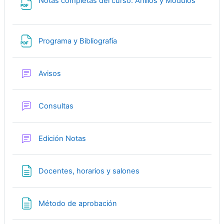
Archivo
Notas completas del curso: Anillos y Módulos
Archivo
Programa y Bibliografía
Foro
Avisos
Foro
Consultas
Foro
Edición Notas
Página
Docentes, horarios y salones
Página
Método de aprobación