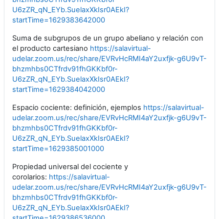
U6zZR_qN_EYb.SuelaxXkIsr0AEkI?
startTime=1629383642000
Suma de subgrupos de un grupo abeliano y relación con
el producto cartesiano
https://salavirtual-
udelar.zoom.us/rec/share/EVRvHcRMI4aY2uxfjk-g6U9vT-
bhzmhbs0CTfrdv91fhGKKbf0r-
U6zZR_qN_EYb.SuelaxXkIsr0AEkI?
startTime=1629384042000
Espacio cociente: definición, ejemplos
https://salavirtual-
udelar.zoom.us/rec/share/EVRvHcRMI4aY2uxfjk-g6U9vT-
bhzmhbs0CTfrdv91fhGKKbf0r-
U6zZR_qN_EYb.SuelaxXkIsr0AEkI?
startTime=1629385001000
Propiedad universal del cociente y
corolarios:
https://salavirtual-
udelar.zoom.us/rec/share/EVRvHcRMI4aY2uxfjk-g6U9vT-
bhzmhbs0CTfrdv91fhGKKbf0r-
U6zZR_qN_EYb.SuelaxXkIsr0AEkI?
startTime=1629386536000