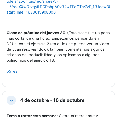
udelar.zoom.us/rec/share/5-
H6YdJXXwOrvqyiLRCPohpA0vB2wEFoGTrv7zP_1RJdaw3UwRp
startTime=1633015908000
Clase de práctico del jueves 30: (
Esta clase fue un poco
más corta, de una hora.) Empezamos pensando en
DFUs, con el ejercicio 2 (en el link se puede ver un video
de Juan resolviéndolo), también comentamos algunos
criterios de irreducibilidad y los aplicamos a algunos
polinomios del ejercicio 13.
p5_e2
4 de octubre - 10 de octubre
Colapsar
Tema a tratar esta semana:
Cierre primera parte y