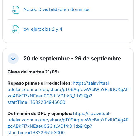
Archivo
Notas: Divisibilidad en dominios
Archivo
p4_ejercicios 2 y 4
20 de septiembre - 26 de septiembre
Colapsar
Clase del martes 21/09:
Repaso primos e irreducibles:
https://salavirtual-
udelar.zoom.us/rec/share/pT09AqtewWplWpYFzlUQXgAPn4
zqABkFl7xNEaeu0G3.tLVDfrk8_1tb9IQp?
startTime=1632234946000
Definición de DFU y ejemplos:
https://salavirtual-
udelar.zoom.us/rec/share/pT09AqtewWplWpYFzlUQXgAPn4
zqABkFl7xNEaeu0G3.tLVDfrk8_1tb9IQp?
startTime=1632235153000