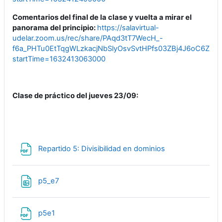
Comentarios del final de la clase y vuelta a mirar el
panorama del principio:
https://salavirtual-
udelar.zoom.us/rec/share/PAqd3tT7WecH_-
f6a_PHTu0EtTqgWLzkacjNbSlyOsvSvtHPfs03ZBj4J6oC6ZXr.
startTime=1632413063000
Clase de práctico del jueves 23/09:
Archivo
Repartido 5: Divisibilidad en dominios
Archivo
p5_e7
Archivo
p5e1