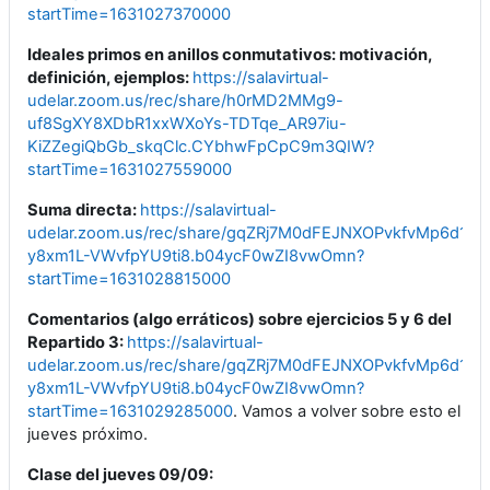
startTime=1631027370000
Ideales primos en anillos conmutativos: motivación,
definición, ejemplos:
https://salavirtual-
udelar.zoom.us/rec/share/h0rMD2MMg9-
uf8SgXY8XDbR1xxWXoYs-TDTqe_AR97iu-
KiZZegiQbGb_skqClc.CYbhwFpCpC9m3QIW?
startTime=1631027559000
Suma directa:
https://salavirtual-
udelar.zoom.us/rec/share/gqZRj7M0dFEJNXOPvkfvMp6d
y8xm1L-VWvfpYU9ti8.b04ycF0wZI8vwOmn?
startTime=1631028815000
Comentarios (algo erráticos) sobre ejercicios 5 y 6 del
Repartido 3:
https://salavirtual-
udelar.zoom.us/rec/share/gqZRj7M0dFEJNXOPvkfvMp6d
y8xm1L-VWvfpYU9ti8.b04ycF0wZI8vwOmn?
startTime=1631029285000
. Vamos a volver sobre esto el
jueves próximo.
Clase del jueves 09/09: