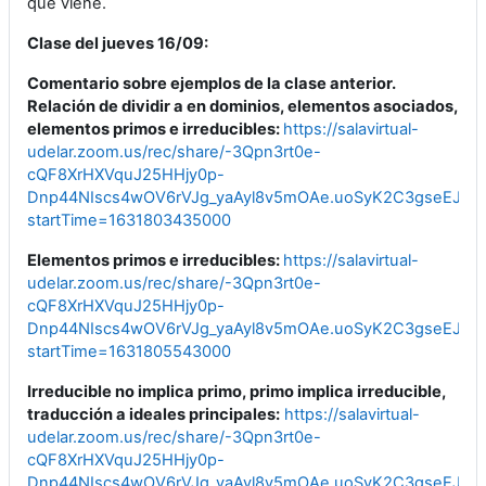
que viene.
Clase del jueves 16/09:
Comentario sobre ejemplos de la clase anterior.
Relación de dividir a en dominios, elementos asociados,
elementos primos e irreducibles:
https://salavirtual-
udelar.zoom.us/rec/share/-3Qpn3rt0e-
cQF8XrHXVquJ25HHjy0p-
Dnp44NIscs4wOV6rVJg_yaAyl8v5mOAe.uoSyK2C3gseEJj5X
startTime=1631803435000
Elementos primos e irreducibles:
https://salavirtual-
udelar.zoom.us/rec/share/-3Qpn3rt0e-
cQF8XrHXVquJ25HHjy0p-
Dnp44NIscs4wOV6rVJg_yaAyl8v5mOAe.uoSyK2C3gseEJj5X
startTime=1631805543000
Irreducible no implica primo, primo implica irreducible,
traducción a ideales principales:
https://salavirtual-
udelar.zoom.us/rec/share/-3Qpn3rt0e-
cQF8XrHXVquJ25HHjy0p-
Dnp44NIscs4wOV6rVJg_yaAyl8v5mOAe.uoSyK2C3gseEJj5X