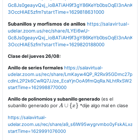
Gc8Js0geayvQxj_ioBATiAH9f3gY86KeYb0bsOqEl3nAnKmSJs
3OccHlAE5zfm?startTime=1629818631000
Subanillos y morfismos de anillos
https://salavirtual-
udelar.zoom.us/rec/share/lLYEi6wU-
Gc8Js0geayvQxj_ioBATiAH9f3gY86KeYb0bsOqEl3nAnKmSJs
3OccHlAE5zfm?startTime=1629820188000
Clase del jueves 26/08:
Anillo de series formales
https://salavirtual-
udelar.zoom.us/rec/share/LmKayw4QP_R2Rx95GDmc27pTzD
cdlnL2P2k6CwRQ7JJze_EcaYjnOoA9fmQqRa.NLhtRxSW2ql
startTime=1629988770000
Anillo de polinomios y subanillo generado
(es el
∪
{
}
subanillo generado por
*dije algo mal en clase
A
A
∪
{
x
}
x
https://salavirtual-
udelar.zoom.us/rec/share/a9_s6lW95wygrvmbo0yFskALxaS
startTime=1629991076000