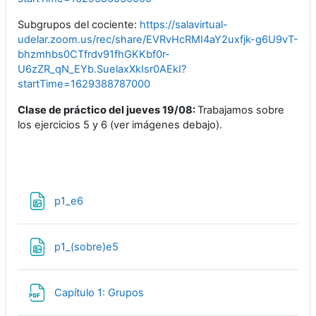
Subgrupos del cociente:
https://salavirtual-
udelar.zoom.us/rec/share/EVRvHcRMI4aY2uxfjk-g6U9vT-
bhzmhbs0CTfrdv91fhGKKbf0r-
U6zZR_qN_EYb.SuelaxXkIsr0AEkI?
startTime=1629388787000
Clase de práctico del
jueves 19/08:
Trabajamos sobre
los ejercicios 5 y 6 (ver imágenes debajo).
Archivo
p1_e6
Archivo
p1_(sobre)e5
Archivo
Capítulo 1: Grupos