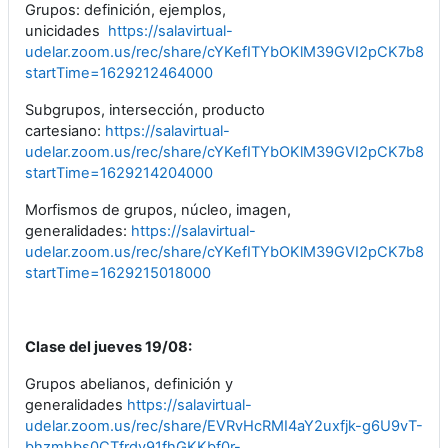
Grupos: definición, ejemplos,
unicidades
https://salavirtual-
udelar.zoom.us/rec/share/cYKefITYbOKlM39GVI2pCK7b8O
startTime=1629212464000
Subgrupos, intersección, producto
cartesiano:
https://salavirtual-
udelar.zoom.us/rec/share/cYKefITYbOKlM39GVI2pCK7b8O
startTime=1629214204000
Morfismos de grupos, núcleo, imagen,
generalidades:
https://salavirtual-
udelar.zoom.us/rec/share/cYKefITYbOKlM39GVI2pCK7b8O
startTime=1629215018000
Clase del jueves 19/08:
Grupos abelianos, definición y
generalidades
https://salavirtual-
udelar.zoom.us/rec/share/EVRvHcRMI4aY2uxfjk-g6U9vT-
bhzmhbs0CTfrdv91fhGKKbf0r-