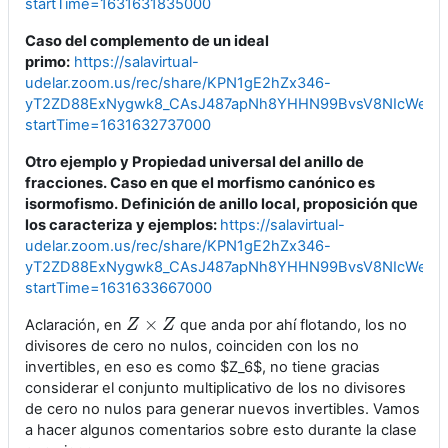
startTime=1631631835000
Caso del complemento de un ideal
primo:
https://salavirtual-
udelar.zoom.us/rec/share/KPN1gE2hZx346-
yT2ZD88ExNygwk8_CAsJ487apNh8YHHN99BvsV8NIcWeN3S
startTime=1631632737000
Otro ejemplo y Propiedad universal del anillo de
fracciones. Caso en que el morfismo canónico es
isormofismo. Definición de anillo local, proposición que
los caracteriza y ejemplos:
https://salavirtual-
udelar.zoom.us/rec/share/KPN1gE2hZx346-
yT2ZD88ExNygwk8_CAsJ487apNh8YHHN99BvsV8NIcWeN3S
startTime=1631633667000
×
Aclaración, en
que anda por ahí flotando, los no
Z
Z
×
Z
Z
divisores de cero no nulos, coinciden con los no
invertibles, en eso es como $Z_6$, no tiene gracias
considerar el conjunto multiplicativo de los no divisores
de cero no nulos para generar nuevos invertibles. Vamos
a hacer algunos comentarios sobre esto durante la clase