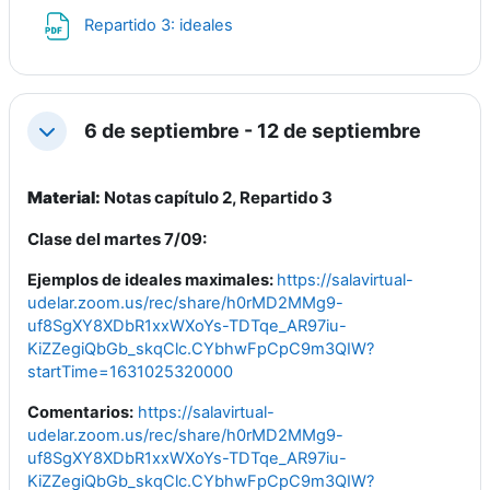
Archivo
Repartido 3: ideales
6 de septiembre - 12 de septiembre
Colapsar
Material:
Notas capítulo 2, Repartido 3
Clase del martes 7/09:
Ejemplos de ideales maximales:
https://salavirtual-
udelar.zoom.us/rec/share/h0rMD2MMg9-
uf8SgXY8XDbR1xxWXoYs-TDTqe_AR97iu-
KiZZegiQbGb_skqClc.CYbhwFpCpC9m3QIW?
startTime=1631025320000
Comentarios:
https://salavirtual-
udelar.zoom.us/rec/share/h0rMD2MMg9-
uf8SgXY8XDbR1xxWXoYs-TDTqe_AR97iu-
KiZZegiQbGb_skqClc.CYbhwFpCpC9m3QIW?