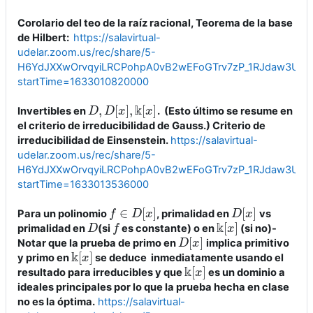
Corolario del teo de la raíz racional, Teorema de la base
de Hilbert:
https://salavirtual-
udelar.zoom.us/rec/share/5-
H6YdJXXwOrvqyiLRCPohpA0vB2wEFoGTrv7zP_1RJdaw3UwRp
startTime=1633010820000
k
,
[
]
,
[
]
Invertibles en
. (Esto último se resume en
D
D
,
D
D
[
x
]
,
x
k
[
x
]
x
el criterio de irreducibilidad de Gauss.) Criterio de
irreducibilidad de Einsenstein.
https://salavirtual-
udelar.zoom.us/rec/share/5-
H6YdJXXwOrvqyiLRCPohpA0vB2wEFoGTrv7zP_1RJdaw3UwRp
startTime=1633013536000
∈
[
]
[
]
Para un polinomio
, primalidad en
vs
f
f
∈
D
[
D
x
]
x
D
D
[
x
x
]
k
[
]
primalidad en
(si
es constante) o en
(si no)-
D
D
f
f
k
[
x
x
]
[
]
Notar que la prueba de primo en
implica primitivo
D
D
[
x
x
]
k
[
]
y primo en
se deduce inmediatamente usando el
k
[
x
x
]
k
[
]
resultado para irreducibles y que
es un dominio a
k
[
x
x
]
ideales principales por lo que la prueba hecha en clase
no es la óptima.
https://salavirtual-