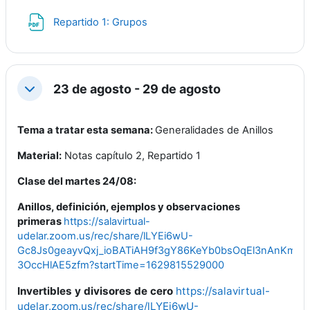
Archivo
Repartido 1: Grupos
23 de agosto - 29 de agosto
Colapsar
Tema a tratar esta semana:
Generalidades de Anillos
Material:
Notas capítulo 2, Repartido 1
Clase del martes 24/08:
Anillos, definición, ejemplos y observaciones
primeras
https://salavirtual-
udelar.zoom.us/rec/share/lLYEi6wU-
Gc8Js0geayvQxj_ioBATiAH9f3gY86KeYb0bsOqEl3nAnKmSJsF
3OccHlAE5zfm?startTime=1629815529000
Invertibles y divisores de cero
https://salavirtual-
udelar.zoom.us/rec/share/lLYEi6wU-