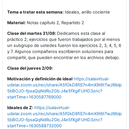
Tema a tratar esta semana:
Ideales, anillo cociente
Material:
Notas capítulo 2, Repartido 2
Clase del martes 31/08:
Dedicamos esta clase al
práctico 2; ejercicios que fueron trabajados por al menos
un subgrupo de ustedes fueron los ejercicios 2, 3, 4, 5, 6
y 7. Algunos compañeros escribieron soluciones para
compartir, que pueden encontrar en los archivos debajo.
Clase del jueves 2/09:
Motivación y definición de ideal
https://salavirtual-
udelar.zoom.us/rec/share/A5fGkD8fiS7n4mX9t6tTwJl9blp96
5bBOJO-fpsaQqNdRu2Gb.J4e5fXgiFUHD3znc?
startTime=1630587769000
Ideales de Z:
https://salavirtual-
udelar.zoom.us/rec/share/A5fGkD8fiS7n4mX9t6tTwJl9blp96
5bBOJO-fpsaQqNdRu2Gb.J4e5fXgiFUHD3znc?
startTime=1630588732000