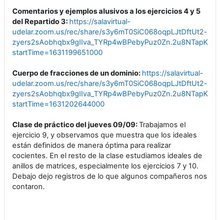
Comentarios y ejemplos alusivos a los ejercicios 4 y 5
del Repartido 3:
https://salavirtual-
udelar.zoom.us/rec/share/s3y6mT0SiC068oqpLJtDftUt2-
zyers2sAobhqbx9gIIva_TYRp4wBPebyPuz0Zn.2u8NTapKvSy
startTime=1631199651000
Cuerpo de fracciones de un dominio:
https://salavirtual-
udelar.zoom.us/rec/share/s3y6mT0SiC068oqpLJtDftUt2-
zyers2sAobhqbx9gIIva_TYRp4wBPebyPuz0Zn.2u8NTapKvSy
startTime=1631202644000
Clase de práctico del
jueves 09/09:
Trabajamos el
ejercicio 9, y observamos que muestra que los ideales
están definidos de manera óptima para realizar
cocientes. En el resto de la clase estudiamos ideales de
anillos de matrices, especialmente los ejercicios 7 y 10.
Debajo dejo registros de lo que algunos compañeros nos
contaron.