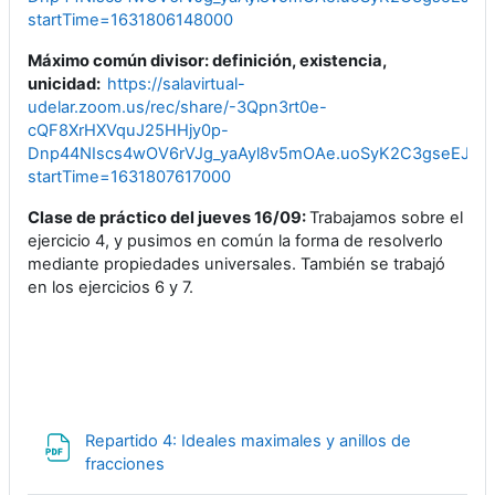
startTime=1631806148000
Máximo común divisor: definición, existencia,
unicidad:
https://salavirtual-
udelar.zoom.us/rec/share/-3Qpn3rt0e-
cQF8XrHXVquJ25HHjy0p-
Dnp44NIscs4wOV6rVJg_yaAyl8v5mOAe.uoSyK2C3gseEJj5X
startTime=1631807617000
Clase de práctico del
jueves 16/09:
Trabajamos sobre el
ejercicio 4, y pusimos en común la forma de resolverlo
mediante propiedades universales. También se trabajó
en los ejercicios 6 y 7.
Repartido 4: Ideales maximales y anillos de
Archivo
fracciones